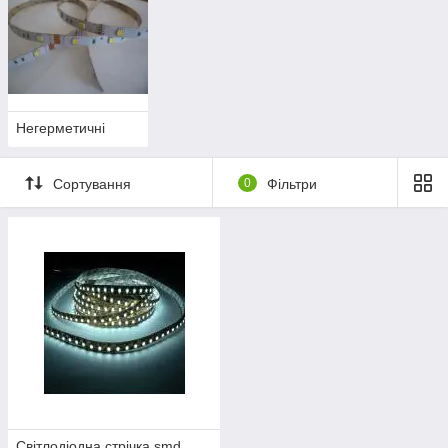
одинарної (60 світлодіодів на 1 м) і подвійної щільності (120
світлодіодів на 1 м). Бувають стрічки жовтого, червоного,
синього, зеленого кольорів і мультиколір.
Негерметичні
Сортування
0
Фільтри
Світлодіодна стрічка smd