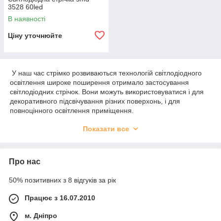
3528 60led
В наявності
Ціну уточнюйте
У наш час стрімко розвиваються технологій світлодіодного
освітлення широке поширення отримало застосування
світлодіодних стрічок. Вони можуть використовуватися і для
декоративного підсвічування різних поверхонь, і для
повноцінного освітлення приміщення.
Пропонуємо світлодіодні стрічки СТАНДАРТ і ПРЕМІУМ
Показати все
якості одинарної і подвійної щільності, під влагозащитном
силіконі і без нього всіляких кольорів та блоки живлення до
них.
Про нас
По яскравості світла розрізняють світлодіодні стрічки
одинарної (60 світлодіодів на 1 м) і подвійної щільності (120
50% позитивних з 8 відгуків за рік
світлодіодів на 1 м). Бувають стрічки жовтого, червоного,
синього, зеленого кольорів і мультиколір.
Працює з 16.07.2010
м. Дніпро