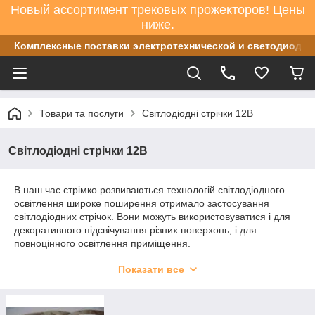
Новый ассортимент трековых прожекторов! Цены
ниже.
Комплексные поставки электротехнической и светодиодно
Товари та послуги
Світлодіодні стрічки 12В
Світлодіодні стрічки 12В
В наш час стрімко розвиваються технологій світлодіодного
освітлення широке поширення отримало застосування
світлодіодних стрічок. Вони можуть використовуватися і для
декоративного підсвічування різних поверхонь, і для
повноцінного освітлення приміщення.
Пропонуємо світлодіодні стрічки СТАНДАРТ і ПРЕМІУМ якості
Показати все
одинарної і подвійної щільності, під влагозащитном силіконі і
без нього всіляких кольорів та блоки живлення до них.
По яскравості світла розрізняють світлодіодні стрічки