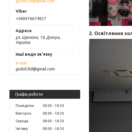
gudvil.ltd@gmail.com
+380976674927
2. Освітлення хо
ул. Щепкіна, 19, Дніпро,
Україна
Інші види зв'язку
e-mail
gudvil.ltd@gmail.com
Графік роботи
Понеділок
08:00
18:30
Вівторок
08:00
18:30
Середа
08:00
18:30
Четвер
08:00
18:30