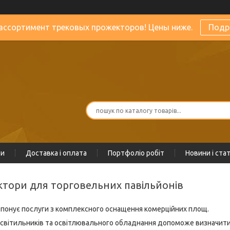
ассортимент трековых прожекторов! Цены ниже.
Подр
ти
Доставка і оплата
Портфоліо робіт
Новини і стат
ектори для торговельних павільйонів
понує послуги з комплексного оснащення комерційних площ.
вітильників та освітлювального обладнання допоможе визначитис