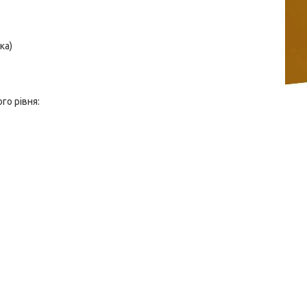
ка)
го рівня: