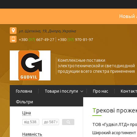
Новый 
ул. Щепкіна, 19, Дніпро, Україна
+380
(97)
667-49-27
+380
(97)
970-81-97
Комплексные поставки
электротехнической и светодиодной
продукции всего спектра применения
Головна
Товари і послуги
Про нас
Контак
Фільтри
Трекові прож
Ціна
ТОВ «Гудвіл ЛТД» про
Широкий асортимент с
Наявність