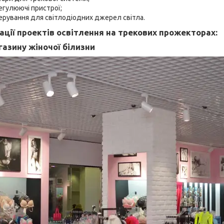
егулюючі пристрої;
ерування для світлодіодних джерел світла.
ції проектів освітлення на трекових прожекторах:
газину жіночої білизни