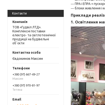
― ПРА і ЕПРА + пускор
― блоки живлення і к
Контакти
Приклади реаліза
1. Освітлення ма
ТОВ «Гудвіл ЛТД».
Комплексні поставки
електро- та світлотехнічної
продукції на будівельні
обʼєкти
Євдокимов Максим
+380 (97) 667-49-27
Максим
+380 (97) 970-81-97
Тетяна