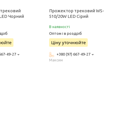
 трековий
Прожектор трековий WS-
LED Чорний
510/20W LED Сірий
В наявності
дріб
Оптом і в роздріб
нюйте
Ціну уточнюйте
 667-49-27
+380 (97) 667-49-27
Максим