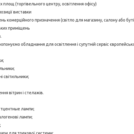
х площ (торгівельного центру, освітлення офісу)
позиції виставки
нь комерційного призначення (світло для магазину, салону або буті
ьких приміщень
.
опонуємо обладнання для освітлення і супутній сервіс європейсько
и;
ильники;
ні світильники;
ння вітрин і стелажів.
тцентные лампи;
алогенові лампи;
;
уари для трекової системи;