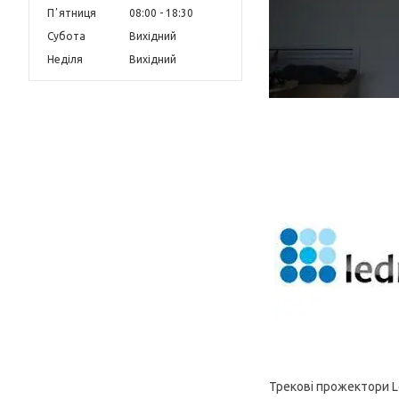
Пʼятниця
08:00
18:30
Субота
Вихідний
Неділя
Вихідний
Трекові прожектори 