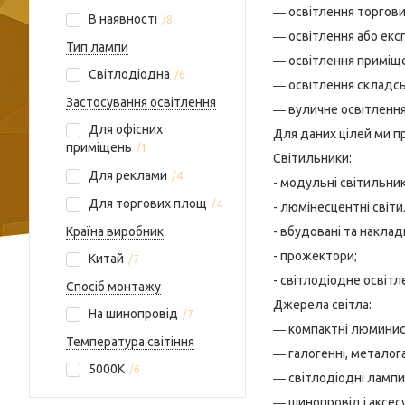
― освітлення торгови
В наявності
8
― освітлення або екс
Тип лампи
― освітлення приміще
Світлодіодна
6
― освітлення складс
Застосування освітлення
― вуличне освітлення
Для офісних
Для даних цілей ми пр
приміщень
1
Світильники:
Для реклами
4
- модульні світильник
Для торгових площ
4
- люмінесцентні світ
Країна виробник
- вбудовані та наклад
- прожектори;
Китай
7
- світлодіодне освітле
Спосіб монтажу
Джерела світла:
На шинопровід
7
― компактні люминис
Температура світіння
― галогенні, металог
5000К
6
― світлодіодні лампи
― шинопровід і аксес