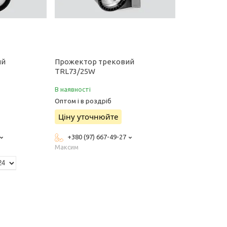
ий
Прожектор трековий
TRL73/25W
В наявності
Оптом і в роздріб
Ціну уточнюйте
+380 (97) 667-49-27
Максим