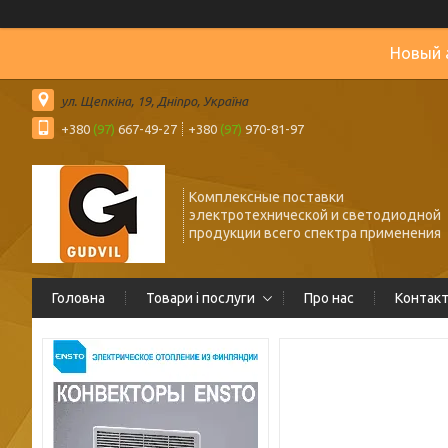
Новый 
ул. Щепкіна, 19, Дніпро, Україна
+380
(97)
667-49-27
+380
(97)
970-81-97
Комплексные поставки
электротехнической и светодиодной
продукции всего спектра применения
Головна
Товари і послуги
Про нас
Контак