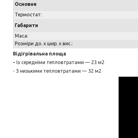
Основне
Термостат:
Габарити
Маса:
Розміри до. х шир. х вис.:
Відігрівальна площа
-
Із середніми тепловтратами — 23 м2
- З низькими тепловтратами — 32 м2