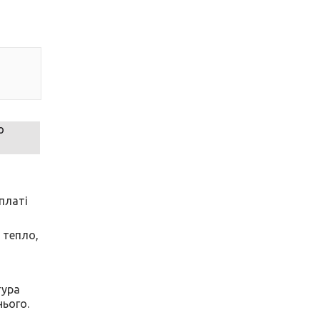
ю
платі
 тепло,
тура
нього.