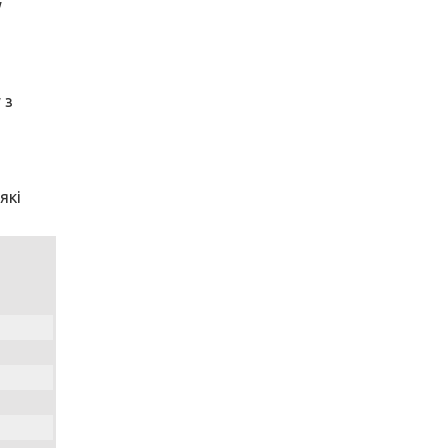
у
 з
які