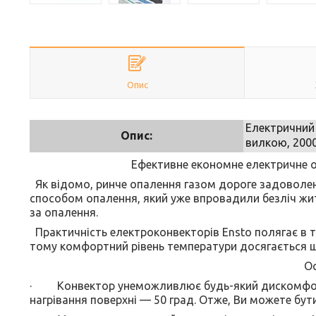
Опис
Електричний
Опис:
вилкою, 200
Ефективне економне електричне 
Як відомо, ринче опалення газом дороге задоволе
способом опалення, який уже впровадили безліч жит
за опалення.
Практичність електроконвекторів Ensto полягає в т
тому комфортний рівень температури досягається 
Ос
· Конвектор унеможливлює будь-який дискомфорт 
нагрівання поверхні — 50 град. Отже, Ви можете бути