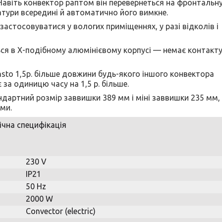
авіть конвектор раптом він перевернеться на фронтальн
тури всередині й автоматично його вимкне.
стосовуватися у вологих приміщеннях, у разі відколів і
я в Х-подібному алюмінієвому корпусі — немає контакту
o 1,5р. більше довжини будь-якого іншого конвектора
є за одиницю часу на 1,5 р. більше.
артний розмір заввишки 389 мм і міні заввишки 235 мм, 
ми.
ічна специфікація
230 V
IP21
50 Hz
2000 W
Convector (electric)