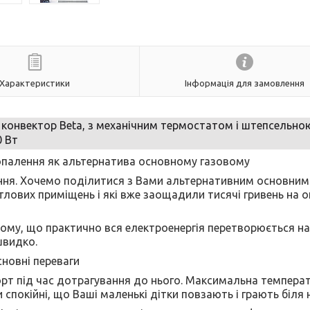
Характеристики
Інформація для замовлення
 конвектор Beta, з механічним термостатом і штепсельно
0 Вт
опалення як альтернатива основному газовому
ння. Хочемо поділитися з Вами альтернативним основним
лових приміщень і які вже заощадили тисячі гривень на о
ому, що практично вся електроенергія перетворюється на
швидко.
новні переваги
під час дотрагування до нього. Максимальна темпера
 спокійні, що Ваші маленькі дітки повзають і грають біля 