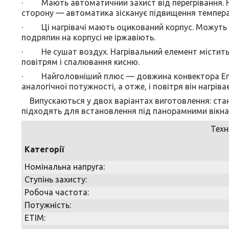
· Мають автоматичний захист від перегрівання. Н
сторону — автоматика зісканує підвищення темпера
· Ці нагрівачі мають оцикований корпус. Можуть за
подряпин на корпусі не іржавіють.
· Не сушат воздух. Нагрівальний елемент міститьс
повітрям і спалювання кисню.
· Найголовніший плюс — довжина конвектора Enst
аналогічної потужності, а отже, і повітря він нагріва
Випускаються у двох варіантах виготовлення: станд
підходять для встановлення під панорамними вікна
Техн
Категорії
Номінальна напруга:
Ступінь захисту:
Робоча частота:
Потужність:
ETIM: