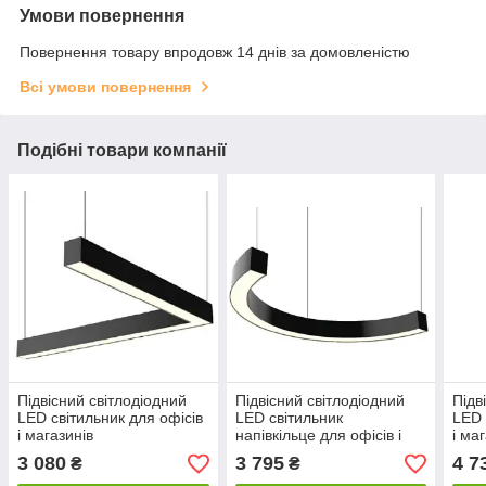
Умови повернення
Повернення товару впродовж 14 днів за домовленістю
Всі умови повернення
Подібні товари компанії
Підвісний світлодіодний
Підвісний світлодіодний
Підв
LED світильник для офісів
LED світильник
LED 
і магазинів
напівкільце для офісів і
і ма
магазинів
3 080
3 795
4 7
₴
₴