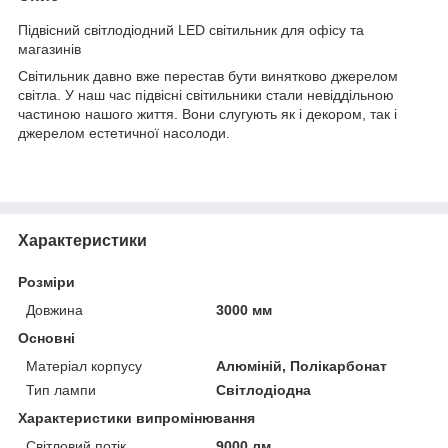
Підвісний світлодіодний LED світильник для офісу та
магазинів
Світильник давно вже перестав бути винятково джерелом
світла. У наш час підвісні світильники стали невіддільною
частиною нашого життя. Вони слугують як і декором, так і
джерелом естетичної насолоди.
Характеристики
Розміри
Довжина
3000 мм
Основні
Матеріал корпусу
Алюміній, Полікарбонат
Тип лампи
Світлодіодна
Характеристики випромінювання
Світловий потік
9000 лм