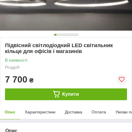
Підвісний світлодіодний LED світильник
кільце для офісів і магазинів
В наявності
Роздріб
7 700
₴
Купити
Опис
Характеристики
Доставка
Оплата
Умови п
Опис