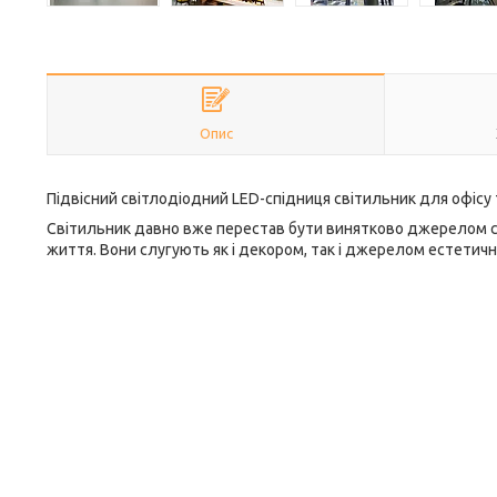
Опис
Підвісний світлодіодний LED-спідниця світильник для офісу 
Світильник давно вже перестав бути винятково джерелом сві
життя. Вони слугують як і декором, так і джерелом естетичн