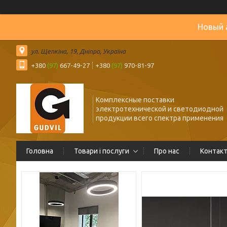
Новый 
ул. Щепкіна, 19, Дніпро, Україна
+380
(97)
667-49-27
+380
(97)
970-81-97
Комплексные поставки
электротехнической и светодиодной
продукции всего спектра применения
Головна
Товари і послуги
Про нас
Контак