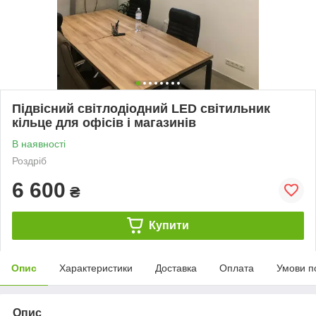
Підвісний світлодіодний LED світильник
кільце для офісів і магазинів
В наявності
Роздріб
6 600
₴
Купити
Опис
Характеристики
Доставка
Оплата
Умови п
Опис