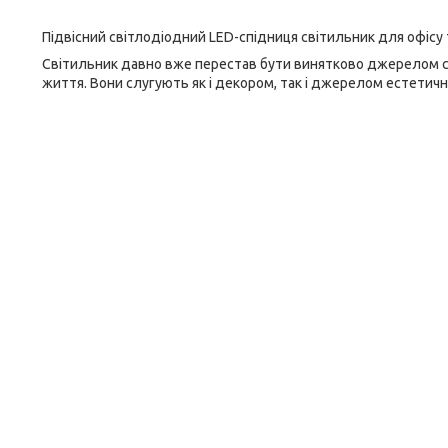
Підвісний світлодіодний LED-спідниця світильник для офісу 
Світильник давно вже перестав бути винятково джерелом сві
життя. Вони слугують як і декором, так і джерелом естетичн