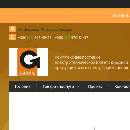
Новый 
ул. Щепкіна, 19, Дніпро, Україна
+380
(97)
667-49-27
+380
(97)
970-81-97
Комплексные поставки
электротехнической и светодиодной
продукции всего спектра применения
Головна
Товари і послуги
Про нас
Контак