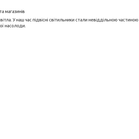
та магазинів
тла. У наш час підвісні світильники стали невіддільною частиною
ої насолоди.