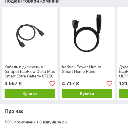
Подібні товари компанії
Кабель підключення
Кабель Power Hub to
Дода
батареї EcoFlow Delta Max
Smart Home Panel
Eco
Smart Extra Battery-XT150
ULT
connection cable 1m
3 657
4 717
121
₴
₴
Купити
Купити
Про нас
50% позитивних з 8 відгуків за рік