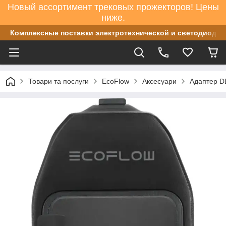
Новый ассортимент трековых прожекторов! Цены
ниже.
Комплексные поставки электротехнической и светодиодно
Товари та послуги
EcoFlow
Аксесуари
Адаптер DE