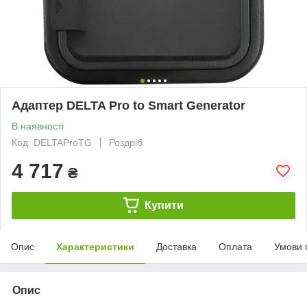
Адаптер DELTA Pro to Smart Generator
В наявності
Код: DELTAProTG
Роздріб
4 717
₴
Купити
Опис
Характеристики
Доставка
Оплата
Умови 
Опис