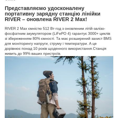
Представляємо удосконалену
портативну зарядну станцію лінійки
RIVER – оновлена RIVER 2 Max!
RIVER 2 Max ємністю 512 Вт·год з оновленим літій-залізо-
фосфатним акумулятором (LiFePO 4) гарантує 3000+ циклів
зі збереженням 80% ємності. Та має розширений захист BMS
для моніторингу напруги, струму і температури. А це
дорівнює понад 10 років щоденного використання.Станція
живить до 99% ваших пристроїв.