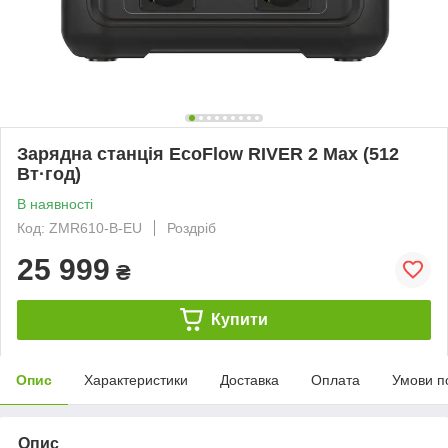
Зарядна станція EcoFlow RIVER 2 Max (512
Вт·год)
В наявності
Код: ZMR610-B-EU
Роздріб
25 999
₴
Купити
Опис
Характеристики
Доставка
Оплата
Умови п
Опис