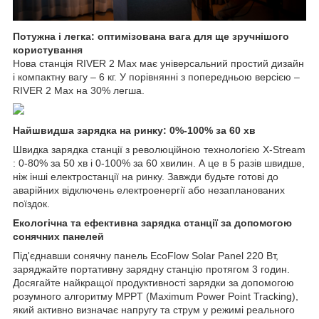
Потужна і легка: оптимізована вага для ще зручнішого
користування
Нова станція RIVER 2 Max має універсальний простий дизайн
і компактну вагу – 6 кг. У порівнянні з попередньою версією –
RIVER 2 Max на 30% легша.
Найшвидша зарядка на ринку: 0%-100% за 60 хв
Швидка зарядка станції з революційною технологією X-Stream
: 0-80% за 50 хв і 0-100% за 60 хвилин. А це в 5 разів швидше,
ніж інші електростанції на ринку. Завжди будьте готові до
аварійних відключень електроенергії або незапланованих
поїздок.
Екологічна та ефективна зарядка станції за допомогою
сонячних панелей
Під'єднавши сонячну панель EcoFlow Solar Panel 220 Вт,
заряджайте портативну зарядну станцію протягом 3 годин.
Досягайте найкращої продуктивності зарядки за допомогою
розумного алгоритму MPPT (Maximum Power Point Tracking),
який активно визначає напругу та струм у режимі реального