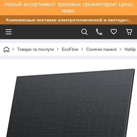
Новый ассортимент трековых прожекторов! Цены
ниже.
Комплексные поставки электротехнической и светодиодно
Товари та послуги
EcoFlow
Сонячні панелі
Набір