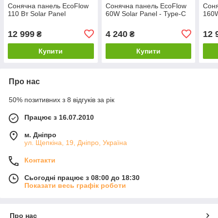
Сонячна панель EcoFlow
Сонячна панель EcoFlow
Соня
110 Вт Solar Panel
60W Solar Panel - Type-C
160W
12 999
4 240
12 
₴
₴
Купити
Купити
Про нас
50% позитивних з 8 відгуків за рік
Працює з 16.07.2010
м. Дніпро
ул. Щепкіна, 19, Дніпро, Україна
Контакти
Сьогодні працює з 08:00 до 18:30
Показати весь графік роботи
Про нас