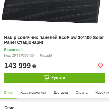
Набір сонячних панелей EcoFlow 30*400 Solar
Panel Стаціонарні
В наявності
Код: ZPTSP300-30
Роздріб
143 999
₴
Купити
Опис
Характеристики
Доставка
Оплата
Умови п
Опис