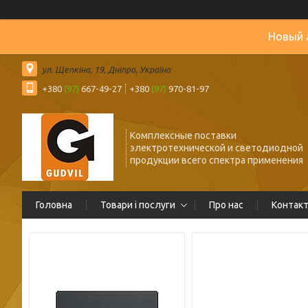
Новый 
ул. Щепкіна, 19, Дніпро, Україна
+380
(97)
667-49-27
+380
(97)
970-81-97
Комплексные поставки
электротехнической и светодиодной
продукции всего спектра применения
Головна
Товари і послуги
Про нас
Контак