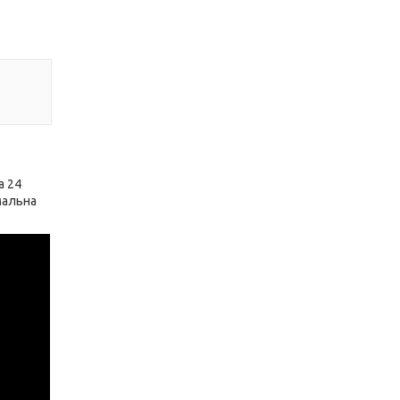
а 24
мальна