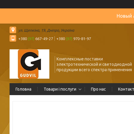
Новый 
ул. Щепкіна, 19, Дніпро, Україна
+380
(97)
667-49-27
+380
(97)
970-81-97
Комплексные поставки
электротехнической и светодиодной
продукции всего спектра применения
Головна
Товари і послуги
Про нас
Контак