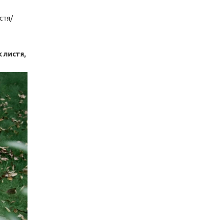
стя/
к листя,