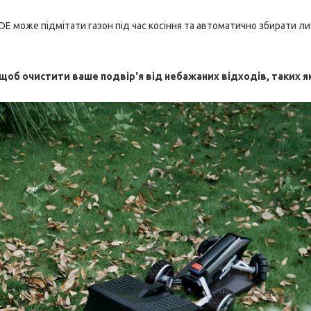
E може підмітати газон під час косіння та автоматично збирати ли
 щоб очистити ваше подвір'я від небажаних відходів, таких я