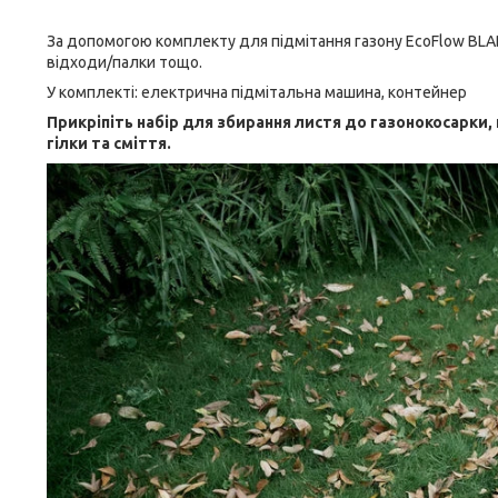
За допомогою комплекту для підмітання газону EcoFlow BLAD
відходи/палки тощо.
У комплекті: електрична підмітальна машина, контейнер
Прикріпіть набір для збирання листя до газонокосарки,
гілки та сміття.