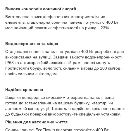
Висока конверсія сонячної енергії
Виготовлена з високоефективних монокристалічних
елементів, стаціонарна сонячна панель потужністю 400 Вт
має найвищий показник ефективності на ринку – 23%.
Водонепроникна та міцна
Стаціонарні сонячні панелі потужністю 400 Вт розроблені для
використання на вулиці. Завдяки захисту водонепроникності
IP68 та антикорозійній алюмінієвій рамі панелі можуть
протистояти бруду, вологості, сильним вітрам до 200 км/год і
навіть сильним снігопадам.
Надійне кріплення
Завдяки попередньо вирізаним отворам на панелі, вона
готова до встановлення на вашому будинку, квартирі чи
автономній конструкції. Також для надійного кріплення панелі
до будь-якої поверхні використовуйте спеціальну установку.
Рішення для автономно життя
Сонячні панелі EcoFlow із високою потужністю 400 Вт