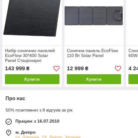
Набір сонячних панелей
Сонячна панель EcoFlow
Соня
EcoFlow 30*400 Solar
110 Вт Solar Panel
60W 
Panel Стаціонарні
143 999
12 999
4 2
₴
₴
Купити
Купити
Про нас
50% позитивних з 8 відгуків за рік
Працює з 16.07.2010
м. Дніпро
ул. Щепкіна, 19, Дніпро, Україна