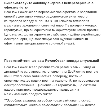
Використовуйте сонячну енергію з неперевершеною
ефективністю
EcoFlow PowerOcean переосмислює ефективне зберігання
енергії в домашніх умовах за допомогою виняткового
контролера заряду MPPT 90 В. Ця ключова технологія
максимізує захоплення сонячної енергії в погодних умовах,
гарантуючи, що ви ефективно використовуєте кожен промінь.
Це означає, що ви отримуєте стабільне, надійне виробництво
електроенергії, що забезпечує ваш будинок найбільш
ефективним використанням сонячної енергії.
Переконайтеся, що ваш PowerOcean завжди актуальний
EcoFlow PowerOcean розвивається разом з вами. Завдяки
дистанційно запланованим оновленням EcoFlow по повітрю
ваш PowerOcean залишається попереду, постійно
оновлюючись до наших новітніх технологій, не перериваючи
електропостачання. Ці оновлення гарантують, що система
вашого пристрою продовжуватиме працювати з
максимальною продуктивністю.
*"Виробник залишає за собою право змінювати склад,
комплектацію, колірну гаму товару, гарантійний період,