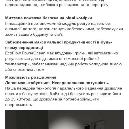
перезаряджання, глибокого розряджання та перегріву.
Миттвва пожежна безпека на рівні комірки
Інноваційний протипожежний модуль pearye на теплові
аномалії до того, як вон стануть небезпечними, забезпечуючи
захист вашого будинку та сім'ї.
Забезпечення максимальної продуктивності в будь-
якому середовищі
EcoFlow PowerOcean має вбудовані грілки, які автоматично
регулюються для підтримки оптимальної робочої
температури, забезпечуючи надійну роботу холодною зимою
або спекотним літом.
Можливість розширення
Легко масштабуеться. Неперевершена потужність.
Наша передова технологія паралельного з'єднання дозволяе
почати з блоку ємністю 5 кВт-год і без зусиль розширити його
до 15 кВт-год, що дозволяе за потреби збільшити
енергоємність.