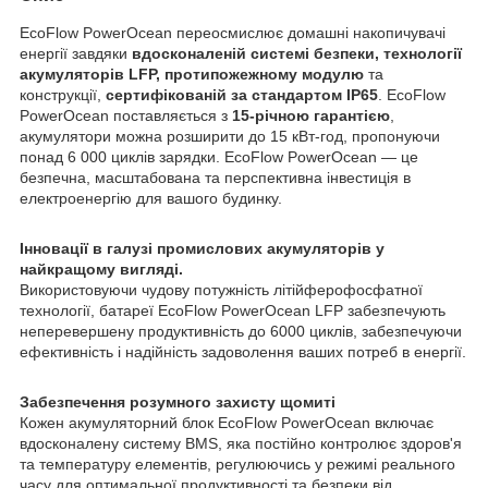
EcoFlow PowerOcean переосмислює домашні накопичувачі
енергії завдяки
вдосконаленій системі безпеки, технології
акумуляторів LFP, протипожежному модулю
та
конструкції,
сертифікованій за стандартом IP65
. EcoFlow
PowerOcean поставляється з
15-річною гарантією
,
акумулятори можна розширити до 15 кВт-год, пропонуючи
понад 6 000 циклів зарядки. EcoFlow PowerOcean — це
безпечна, масштабована та перспективна інвестиція в
електроенергію для вашого будинку.
Інновації в галузі промислових акумуляторів у
найкращому вигляді.
Використовуючи чудову потужність літійферофосфатної
технології, батареї EcoFlow PowerOcean LFP забезпечують
неперевершену продуктивність до 6000 циклів, забезпечуючи
ефективність і надійність задоволення ваших потреб в енергії.
Забезпечення розумного захисту щомиті
Кожен акумуляторний блок EcoFlow PowerOcean включає
вдосконалену систему BMS, яка постійно контролює здоров'я
та температуру елементів, регулюючись у режимі реального
часу для оптимальної продуктивності та безпеки від