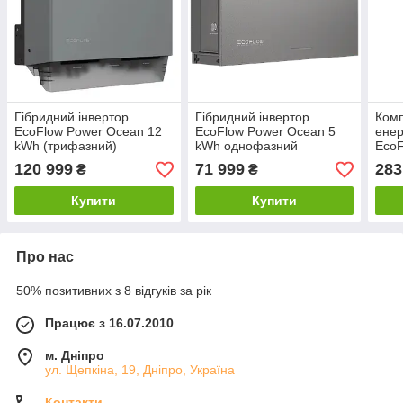
Гібридний інвертор
Гібридний інвертор
Ком
EcoFlow Power Ocean 12
EcoFlow Power Ocean 5
енер
kWh (трифазний)
kWh однофазний
EcoF
kWh
120 999
71 999
283
₴
₴
інве
Купити
Купити
Про нас
50% позитивних з 8 відгуків за рік
Працює з 16.07.2010
м. Дніпро
ул. Щепкіна, 19, Дніпро, Україна
Контакти