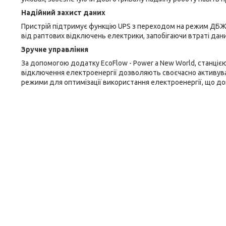
Надійний захист даних
Пристрій підтримує функцію UPS з переходом на режим ДБЖ 
від раптових відключень електрики, запобігаючи втраті дани
Зручне управління
За допомогою додатку EcoFlow - Power a New World, станцією
відключення електроенергії дозволяють своєчасно активува
режими для оптимізації використання електроенергії, що д