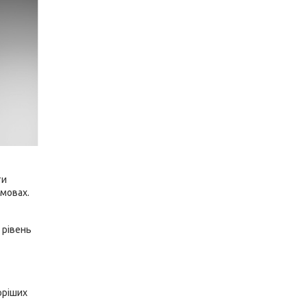
ти
умовах.
 рівень
оріших