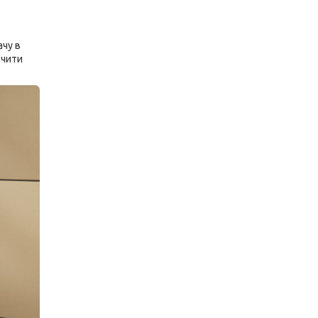
ачу в
ечити