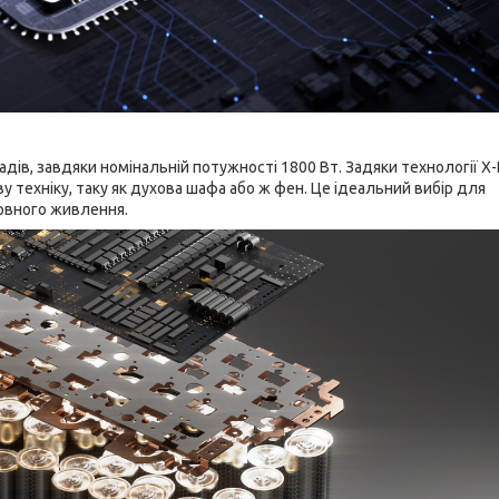
дів, завдяки номінальній потужності 1800 Вт. Задяки технології X-
 техніку, таку як духова шафа або ж фен. Це ідеальний вибір для
ервного живлення.