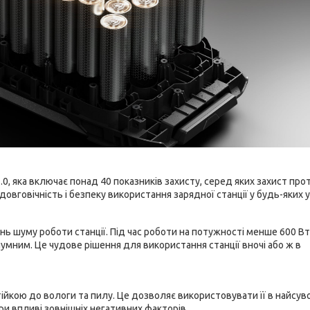
, яка включає понад 40 показників захисту, серед яких захист про
довговічність і безпеку використання зарядної станції у будь-яких 
нь шуму роботи станції. Під час роботи на потужності менше 600 Вт
мним. Це чудове рішення для використання станції вночі або ж в
стійкою до вологи та пилу. Це дозволяє використовувати її в найсув
и впливі зовнішніх негативних факторів.