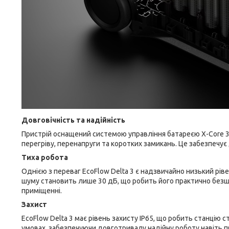
Довговічність та надійність
Пристрій оснащений системою управління батареєю X-Core 3.0
перегріву, перенапруги та коротких замикань. Це забезпечує 
Тиха робота
Однією з переваг EcoFlow Delta 3 є надзвичайно низький ріве
шуму становить лише 30 дБ, що робить його практично безшу
приміщенні.
Захист
EcoFlow Delta 3 має рівень захисту IP65, що робить станцію 
умовах, забезпечуючи довготривалу надійну роботу навіть пр