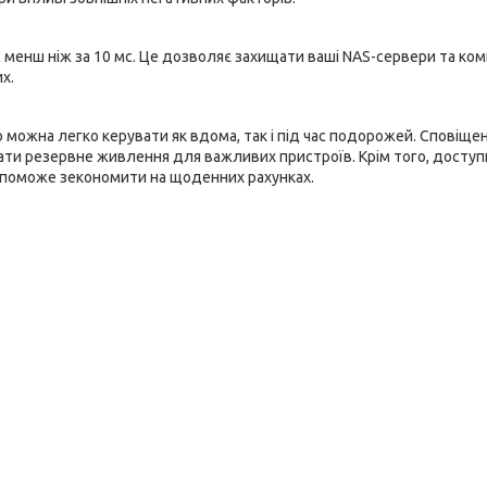
менш ніж за 10 мс. Це дозволяє захищати ваші NAS-сервери та ко
х.
 можна легко керувати як вдома, так і під час подорожей. Сповіще
ти резервне живлення для важливих пристроїв. Крім того, доступ
опоможе зекономити на щоденних рахунках.