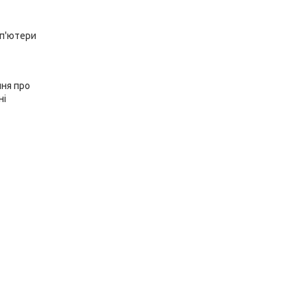
мп'ютери
ння про
ні