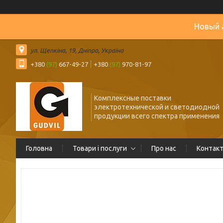
Новый 
ул. Щепкіна, 19, Дніпро, Україна
+380
(97)
667-49-27
+380
(97)
970-81-97
Комплексные поставки
электротехнической и светодиодной
продукции всего спектра применения
Головна
Товари і послуги
Про нас
Контак