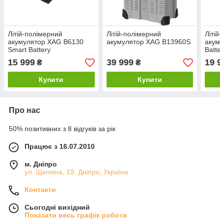
Літій-полімерний
Літій-полімерний
Літі
акумулятор XAG B6130
акумулятор XAG B13960S
акум
Smart Battery
Batt
15 999
39 999
19 
₴
₴
Купити
Купити
Про нас
50% позитивних з 8 відгуків за рік
Працює з 16.07.2010
м. Дніпро
ул. Щепкіна, 19, Дніпро, Україна
Контакти
Сьогодні вихідний
Показати весь графік роботи