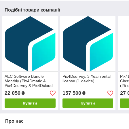
Подібні товари компанії
AEC Software Bundle
Pix4Dsurvey, 3 Year rental
Pix4
Monthly (Pix4Dmatic &
license (1 device)
Clas
Pix4Dsurvey & Pix4Dcloud
(25 
Advanced) (1 device)
22 050
157 500
27 
₴
₴
Купити
Купити
Про нас