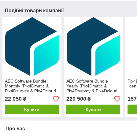
Подібні товари компанії
AEC Software Bundle
AEC Software Bundle
Pix4
Monthly (Pix4Dmatic &
Yearly (Pix4Dmatic &
lice
Pix4Dsurvey & Pix4Dcloud
Pix4Dsurvey & Pix4Dcloud
Advanced) (1 device)
Advanced) (1 device)
22 050
220 500
157
₴
₴
Купити
Купити
Про нас