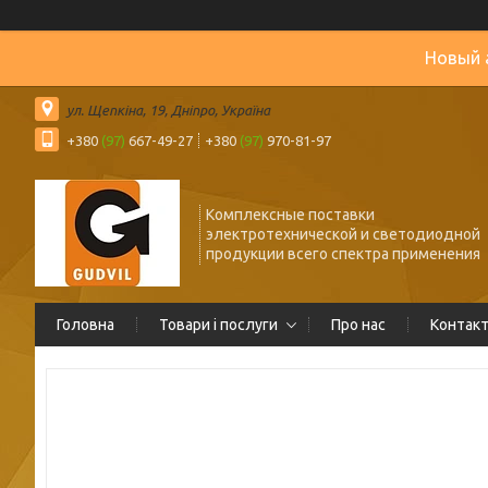
Новый 
ул. Щепкіна, 19, Дніпро, Україна
+380
(97)
667-49-27
+380
(97)
970-81-97
Комплексные поставки
электротехнической и светодиодной
продукции всего спектра применения
Головна
Товари і послуги
Про нас
Контак