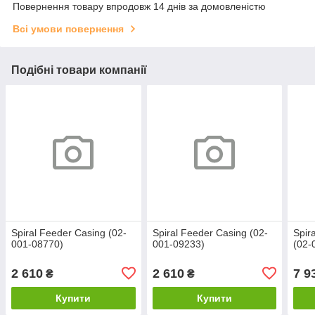
Повернення товару впродовж 14 днів за домовленістю
Всі умови повернення
Подібні товари компанії
Spiral Feeder Casing (02-
Spiral Feeder Casing (02-
Spir
001-08770)
001-09233)
(02-
2 610
2 610
7 9
₴
₴
Купити
Купити