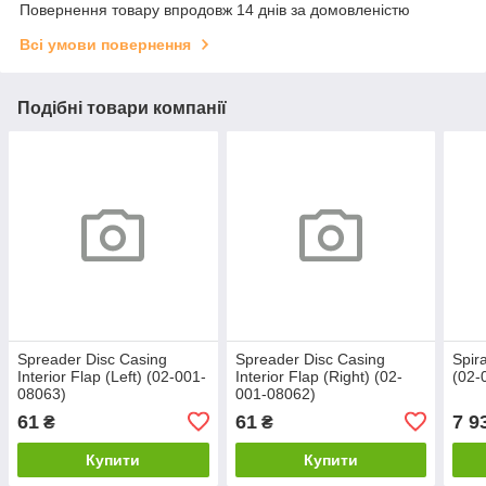
Повернення товару впродовж 14 днів за домовленістю
Всі умови повернення
Подібні товари компанії
Spreader Disc Casing
Spreader Disc Casing
Spir
Interior Flap (Left) (02-001-
Interior Flap (Right) (02-
(02-
08063)
001-08062)
61
61
7 9
₴
₴
Купити
Купити