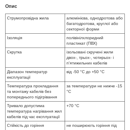
Опис
Струмопровідна жила
алюмінієва, однодротова або
багатодротова, круглої або
секторної форми
Ізоляція
полівінілхлоридний
пластикат (ПВХ)
Скрутка
ізольовані скручені жили
двох-, трьох-, чотирьох- і
п'ятижильних кабелів
Діапазон температур
від -50 °C до +50 °C
експлуатації
Температура прокладання
за температури не нижче -15
та монтажу кабелів без
°C
попереднього підігрівання
Тривало допустима
+70 °С
температура нагрівання жил
кабелів під час експлуатації
Стійкість до горіння
не поширюють горіння під