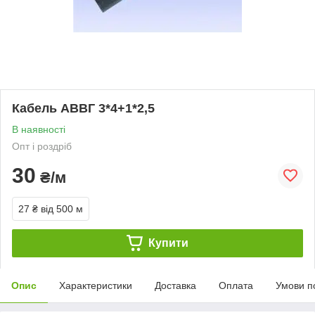
Кабель АВВГ 3*4+1*2,5
В наявності
Опт і роздріб
30
₴/м
27 ₴
від 500 м
Купити
Опис
Характеристики
Доставка
Оплата
Умови п