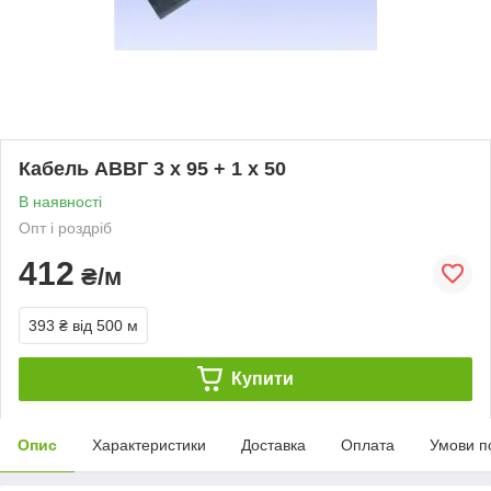
Кабель АВВГ 3 x 95 + 1 x 50
В наявності
Опт і роздріб
412
₴/м
393 ₴
від 500 м
Купити
Опис
Характеристики
Доставка
Оплата
Умови п