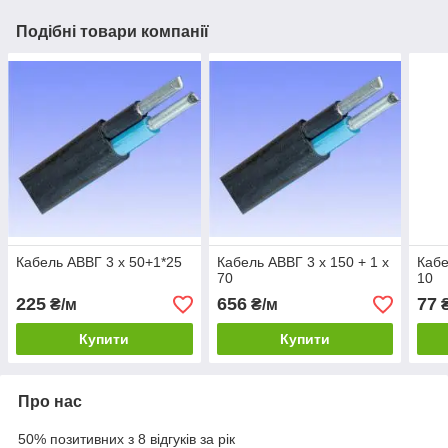
Подібні товари компанії
Кабель АВВГ 3 x 50+1*25
Кабель АВВГ 3 x 150 + 1 x
Кабе
70
10
225
656
77
₴/м
₴/м
₴
Купити
Купити
Про нас
50% позитивних з 8 відгуків за рік