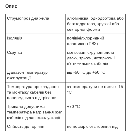
Опис
Струмопровідна жила
алюмінієва, однодротова або
багатодротова, круглої або
секторної форми
Ізоляція
полівінілхлоридний
пластикат (ПВХ)
Скрутка
ізольовані скручені жили
двох-, трьох-, чотирьох- і
п'ятижильних кабелів
Діапазон температур
від -50 °C до +50 °C
експлуатації
Температура прокладання
за температури не нижче -15
та монтажу кабелів без
°C
попереднього підігрівання
Тривало допустима
+70 °С
температура нагрівання жил
кабелів під час експлуатації
Стійкість до горіння
не поширюють горіння під