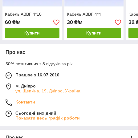
Кабель АВВГ 4*10
Кабель АВВГ 4*4
Кабе
60
30
32
₴/м
₴/м
₴
Купити
Купити
Про нас
50% позитивних з 8 відгуків за рік
Працює з 16.07.2010
м. Дніпро
ул. Щепкіна, 19, Дніпро, Україна
Контакти
Сьогодні вихідний
Показати весь графік роботи
Про нас