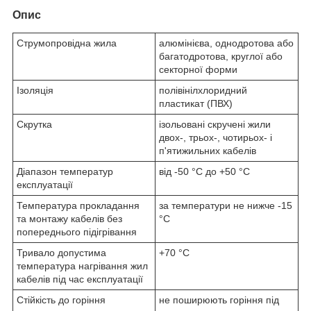
Опис
Струмопровідна жила
алюмінієва, однодротова або
багатодротова, круглої або
секторної форми
Ізоляція
полівінілхлоридний
пластикат (ПВХ)
Скрутка
ізольовані скручені жили
двох-, трьох-, чотирьох- і
п'ятижильних кабелів
Діапазон температур
від -50 °C до +50 °C
експлуатації
Температура прокладання
за температури не нижче -15
та монтажу кабелів без
°C
попереднього підігрівання
Тривало допустима
+70 °С
температура нагрівання жил
кабелів під час експлуатації
Стійкість до горіння
не поширюють горіння під