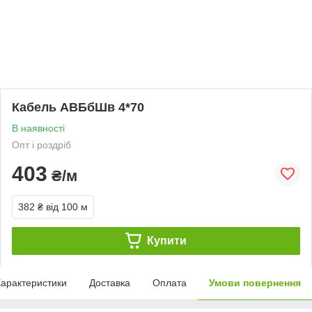
Кабель АВБбШв 4*70
В наявності
Опт і роздріб
403
₴/м
382 ₴
від 100 м
Купити
арактеристики
Доставка
Оплата
Умови повернення