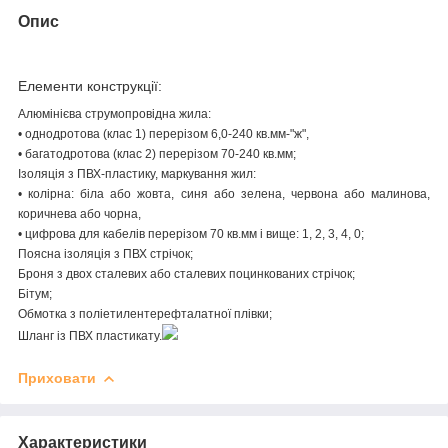
Опис
Елементи конструкції:
Алюмінієва струмопровідна жила:
• однодротова (клас 1) перерізом 6,0-240 кв.мм-"ж",
• багатодротова (клас 2) перерізом 70-240 кв.мм;
Ізоляція з ПВХ-пластику, маркування жил:
• колірна: біла або жовта, синя або зелена, червона або малинова,
коричнева або чорна,
• цифрова для кабелів перерізом 70 кв.мм і вище: 1, 2, 3, 4, 0;
Поясна ізоляція з ПВХ стрічок;
Броня з двох сталевих або сталевих поцинкованих стрічок;
Бітум;
Обмотка з поліетилентерефталатної плівки;
Шланг із ПВХ пластикату.
Приховати
Характеристики