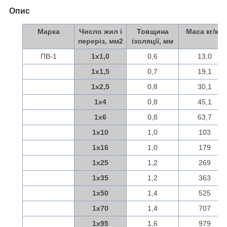
Опис
Марка
Число жил і
Товщина
Маса кг/км
переріз, мм
2
ізоляції, мм
ПВ-1
1х1,0
0,6
13,0
1х1,5
0,7
19,1
1х2,5
0,8
30,1
1х4
0,8
45,1
1х6
0,8
63,7
1х10
1,0
103
1х16
1,0
179
1х25
1,2
269
1х35
1,2
363
1х50
1,4
525
1х70
1,4
707
1х95
1,6
979