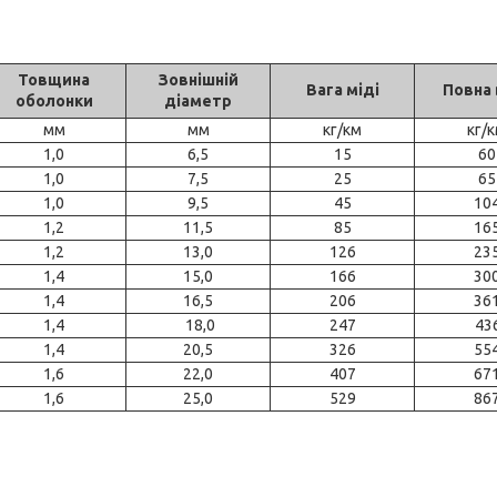
Товщина
Зовнішній
Вага міді
Повна 
оболонки
діаметр
мм
мм
кг/км
кг/
1,0
6,5
15
60
1,0
7,5
25
65
1,0
9,5
45
10
1,2
11,5
85
16
1,2
13,0
126
23
1,4
15,0
166
30
1,4
16,5
206
36
1,4
18,0
247
43
1,4
20,5
326
55
1,6
22,0
407
67
1,6
25,0
529
86