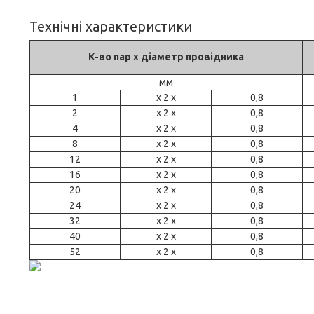
Технічні характеристики
К-во пар х діаметр провідника
мм
1
x 2 x
0,8
2
x 2 x
0,8
4
x 2 x
0,8
8
x 2 x
0,8
12
x 2 x
0,8
16
x 2 x
0,8
20
x 2 x
0,8
24
x 2 x
0,8
32
x 2 x
0,8
40
x 2 x
0,8
52
x 2 x
0,8