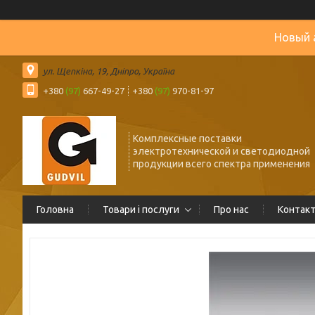
Новый 
ул. Щепкіна, 19, Дніпро, Україна
+380
(97)
667-49-27
+380
(97)
970-81-97
Комплексные поставки
электротехнической и светодиодной
продукции всего спектра применения
Головна
Товари і послуги
Про нас
Контак